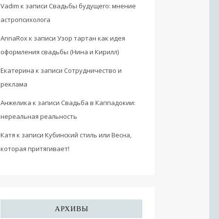
Vadim
к записи
Свадьбы будущего: мнение
астропсихолога
AnnaRox
к записи
Узор тартан как идея
оформления свадьбы (Нина и Кирилл)
Екатерина
к записи
Сотрудничество и
реклама
Анжелика
к записи
Свадьба в Каппадокии:
нереальная реальность
Катя
к записи
Кубинский стиль или Весна,
которая притягивает!
АРХИВЫ