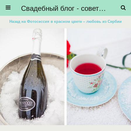
Свадебный блог - советы невестам, подготовка к свадьбе - HiBride
Назад на Фотосессия в красном цвете – любовь из Сербии