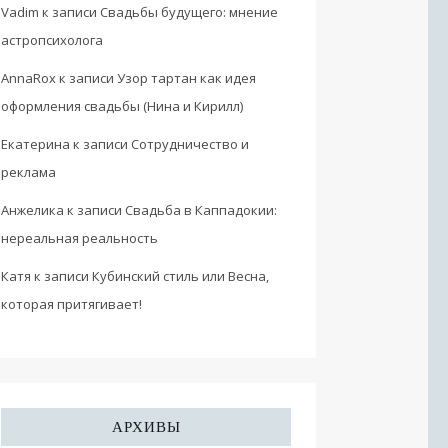
Vadim
к записи
Свадьбы будущего: мнение
астропсихолога
AnnaRox
к записи
Узор тартан как идея
оформления свадьбы (Нина и Кирилл)
Екатерина
к записи
Сотрудничество и
реклама
Анжелика
к записи
Свадьба в Каппадокии:
нереальная реальность
Катя
к записи
Кубинский стиль или Весна,
которая притягивает!
АРХИВЫ