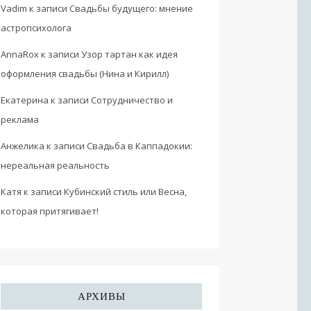
Vadim
к записи
Свадьбы будущего: мнение
астропсихолога
AnnaRox
к записи
Узор тартан как идея
оформления свадьбы (Нина и Кирилл)
Екатерина
к записи
Сотрудничество и
реклама
Анжелика
к записи
Свадьба в Каппадокии:
нереальная реальность
Катя
к записи
Кубинский стиль или Весна,
которая притягивает!
АРХИВЫ