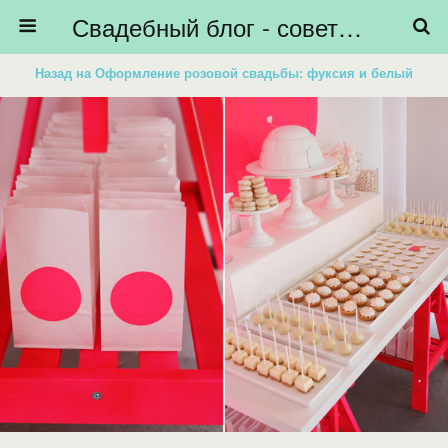
Свадебный блог - советы невестам, подготовка к свадьбе - HiBride
Назад на Оформление розовой свадьбы: фуксия и белый