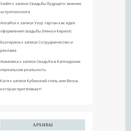
Vadim
к записи
Свадьбы будущего: мнение
астропсихолога
AnnaRox
к записи
Узор тартан как идея
оформления свадьбы (Нина и Кирилл)
Екатерина
к записи
Сотрудничество и
реклама
Анжелика
к записи
Свадьба в Каппадокии:
нереальная реальность
Катя
к записи
Кубинский стиль или Весна,
которая притягивает!
АРХИВЫ