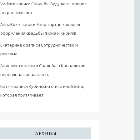
Vadim
к записи
Свадьбы будущего: мнение
астропсихолога
AnnaRox
к записи
Узор тартан как идея
оформления свадьбы (Нина и Кирилл)
Екатерина
к записи
Сотрудничество и
реклама
Анжелика
к записи
Свадьба в Каппадокии:
нереальная реальность
Катя
к записи
Кубинский стиль или Весна,
которая притягивает!
АРХИВЫ