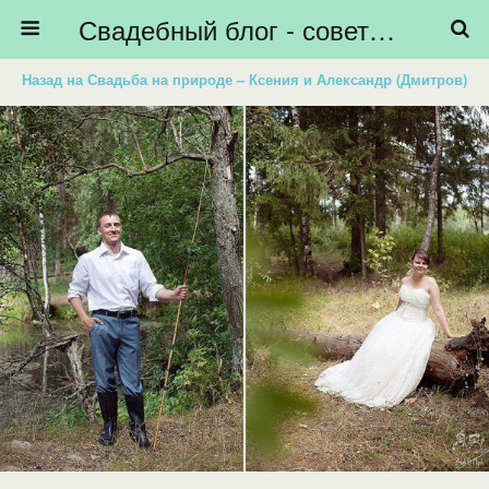
Свадебный блог - советы невестам, подготовка к свадьбе - HiBride
Назад на Свадьба на природе – Ксения и Александр (Дмитров)