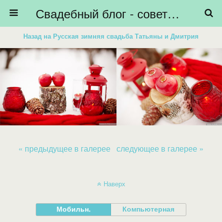
Свадебный блог - советы невестам, подготовка к свадьбе - HiBride
Назад на Русская зимняя свадьба Татьяны и Дмитрия
« предыдущее в галерее
следующее в галерее »
Наверх
Мобильн.
Компьютерная