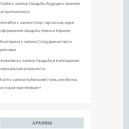
Vadim
к записи
Свадьбы будущего: мнение
астропсихолога
AnnaRox
к записи
Узор тартан как идея
оформления свадьбы (Нина и Кирилл)
Екатерина
к записи
Сотрудничество и
реклама
Анжелика
к записи
Свадьба в Каппадокии:
нереальная реальность
Катя
к записи
Кубинский стиль или Весна,
которая притягивает!
АРХИВЫ