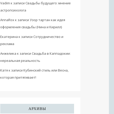
Vadim
к записи
Свадьбы будущего: мнение
астропсихолога
AnnaRox
к записи
Узор тартан как идея
оформления свадьбы (Нина и Кирилл)
Екатерина
к записи
Сотрудничество и
реклама
Анжелика
к записи
Свадьба в Каппадокии:
нереальная реальность
Катя
к записи
Кубинский стиль или Весна,
которая притягивает!
АРХИВЫ