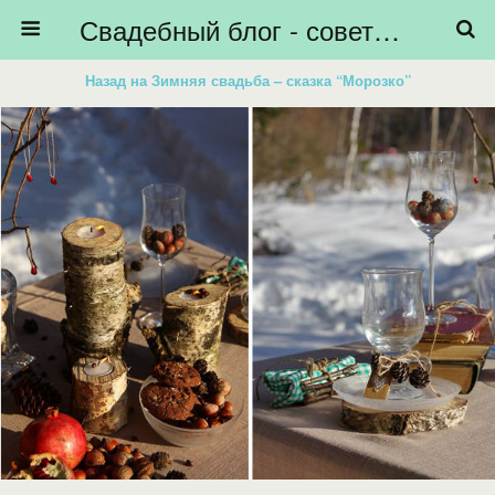
Свадебный блог - советы невестам, подготовка к свадьбе - HiBride
Назад на Зимняя свадьба – сказка “Морозко”