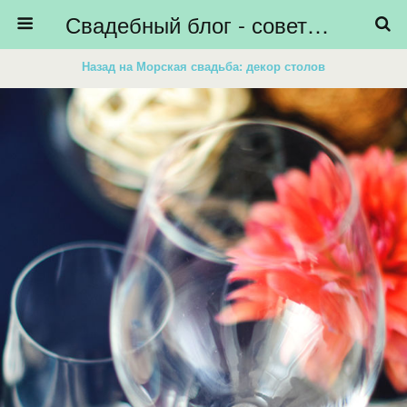
Свадебный блог - советы невестам, подготовка к свадьбе - HiBride
Назад на Морская свадьба: декор столов