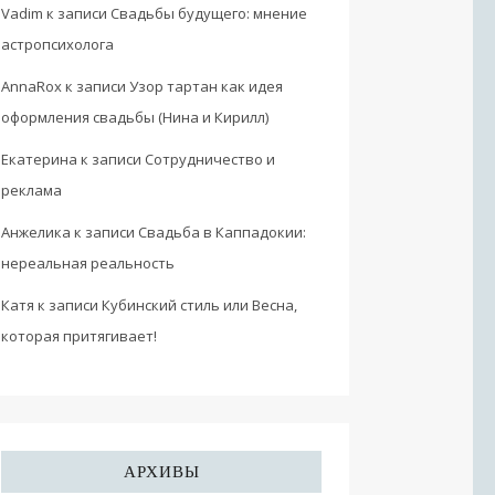
Vadim
к записи
Свадьбы будущего: мнение
астропсихолога
AnnaRox
к записи
Узор тартан как идея
оформления свадьбы (Нина и Кирилл)
Екатерина
к записи
Сотрудничество и
реклама
Анжелика
к записи
Свадьба в Каппадокии:
нереальная реальность
Катя
к записи
Кубинский стиль или Весна,
которая притягивает!
АРХИВЫ