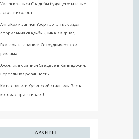
Vadim
к записи
Свадьбы будущего: мнение
астропсихолога
AnnaRox
к записи
Узор тартан как идея
оформления свадьбы (Нина и Кирилл)
Екатерина
к записи
Сотрудничество и
реклама
Анжелика
к записи
Свадьба в Каппадокии:
нереальная реальность
Катя
к записи
Кубинский стиль или Весна,
которая притягивает!
АРХИВЫ