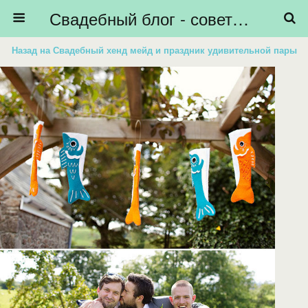
Свадебный блог - советы невестам, подготовка к свадьбе - HiBride
Назад на Свадебный хенд мейд и праздник удивительной пары