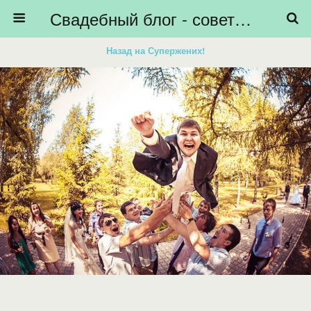
Свадебный блог - советы невестам, подготовка к свадьбе - HiBride
Назад на Супержених!