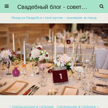
Свадебный блог - советы невестам, подготовка к свадьбе - HiBride
Назад на Свадьба в стиле рустик – выезжаем за город
« предыдущее в галерее
следующее в галерее »