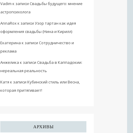
Vadim
к записи
Свадьбы будущего: мнение
астропсихолога
AnnaRox
к записи
Узор тартан как идея
оформления свадьбы (Нина и Кирилл)
Екатерина
к записи
Сотрудничество и
реклама
Анжелика
к записи
Свадьба в Каппадокии:
нереальная реальность
Катя
к записи
Кубинский стиль или Весна,
которая притягивает!
АРХИВЫ