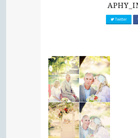
APHY_I
Twitter