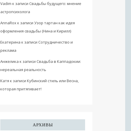
Vadim
к записи
Свадьбы будущего: мнение
астропсихолога
AnnaRox
к записи
Узор тартан как идея
оформления свадьбы (Нина и Кирилл)
Екатерина
к записи
Сотрудничество и
реклама
Анжелика
к записи
Свадьба в Каппадокии:
нереальная реальность
Катя
к записи
Кубинский стиль или Весна,
которая притягивает!
АРХИВЫ