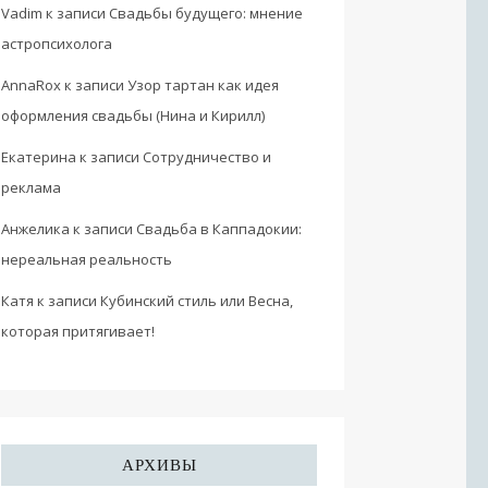
Vadim
к записи
Свадьбы будущего: мнение
астропсихолога
AnnaRox
к записи
Узор тартан как идея
оформления свадьбы (Нина и Кирилл)
Екатерина
к записи
Сотрудничество и
реклама
Анжелика
к записи
Свадьба в Каппадокии:
нереальная реальность
Катя
к записи
Кубинский стиль или Весна,
которая притягивает!
АРХИВЫ