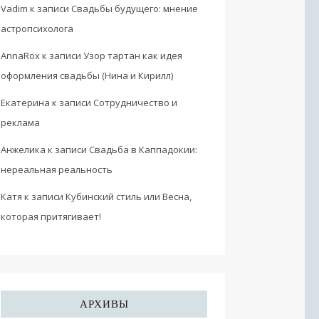
Vadim
к записи
Свадьбы будущего: мнение
астропсихолога
AnnaRox
к записи
Узор тартан как идея
оформления свадьбы (Нина и Кирилл)
Екатерина
к записи
Сотрудничество и
реклама
Анжелика
к записи
Свадьба в Каппадокии:
нереальная реальность
Катя
к записи
Кубинский стиль или Весна,
которая притягивает!
АРХИВЫ